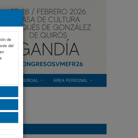
ción de
avés del
 en
as
EXP. COMERCIAL
ÁREA PERSONAL