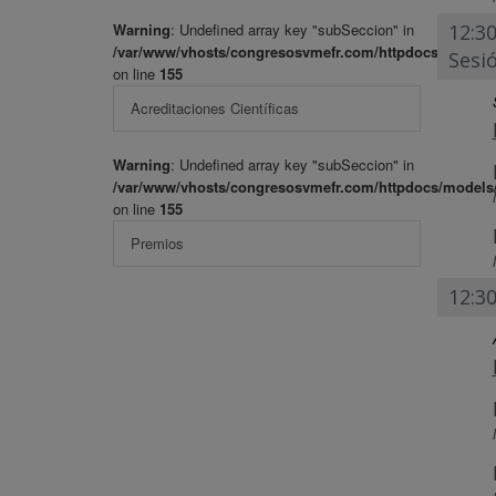
Warning
: Undefined array key "subSeccion" in
12:3
/var/www/vhosts/congresosvmefr.com/httpdocs/models
Sesi
on line
155
Acreditaciones Científicas
Warning
: Undefined array key "subSeccion" in
/var/www/vhosts/congresosvmefr.com/httpdocs/models
on line
155
Premios
12:30