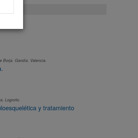
e Borja. Gandía. Valencia.
a.
ra. Logroño.
loesquelética y tratamiento