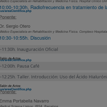
Médico Especialista en Rehabilitación y Medicina Física. Hospital Clínico Univ
10:00-10:30h. Radiofrecuencia en tratamiento de la
s/areaCientifica.php
Ponente:
Dr. Sergio Otero
Médico Especialista en Rehabilitación y Medicina Física. Complexo Hospitala
10:30-10:55h. Discusión
-11:30h. Inauguración Oficial
Salón de Actos
s/areaCientifica.php
-12:00h. Pausa Café
-12:25h. Taller. Introducción: Uso del Ácido Hialurón
Salón de Actos
s/areaCientifica.php
Ponente:
Emma Portabella Navarro
Medical Science Liaison. IBSA. Barcelona.