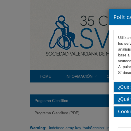
Polític
Utiliza
los ser
análisi
base a 
visitada
Al puls
Si dese
HOME
INFORMACIÓN
COMITÉS
¿Qué 
¿Qué 
Programa Científico
Prog
Cooki
Programa Científico (PDF)
Vier
Warning
: Undefined array key "subSeccion" in