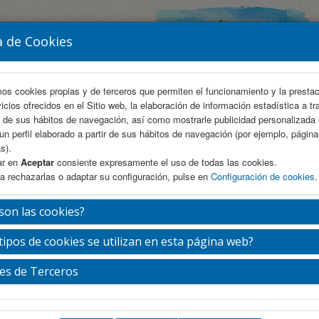
a de Cookies
mos cookies propias y de terceros que permiten el funcionamiento y la presta
vicios ofrecidos en el Sitio web, la elaboración de información estadística a tr
s de sus hábitos de navegación, así como mostrarle publicidad personalizada
un perfil elaborado a partir de sus hábitos de navegación (por ejemplo, págin
s).
ar en
Aceptar
consiente expresamente el uso de todas las cookies.
a rechazarlas o adaptar su configuración, pulse en
Configuración de cookies
.
AREA CIENTÍFICA
INSCRIPCIÓN
ALOJAMIENTO
son las cookies?
tipos de cookies se utilizan en esta página web?
rama Científico
es de Terceros
nes 27 de febrero