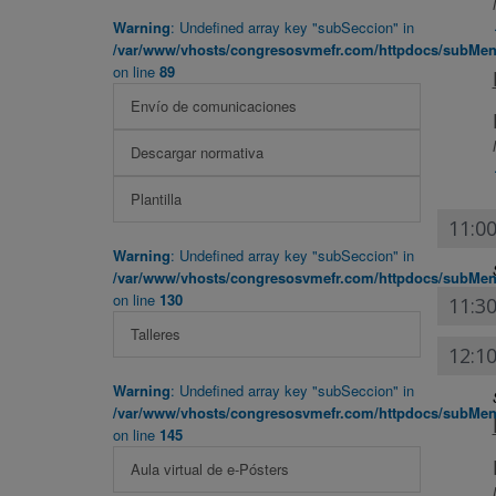
Warning
: Undefined array key "subSeccion" in
/var/www/vhosts/congresosvmefr.com/httpdocs/subMenu
on line
89
Envío de comunicaciones
Descargar normativa
Plantilla
11:00
Warning
: Undefined array key "subSeccion" in
/var/www/vhosts/congresosvmefr.com/httpdocs/subMenu
on line
130
11:30
Talleres
12:10
Warning
: Undefined array key "subSeccion" in
/var/www/vhosts/congresosvmefr.com/httpdocs/subMenu
on line
145
Aula virtual de e-Pósters