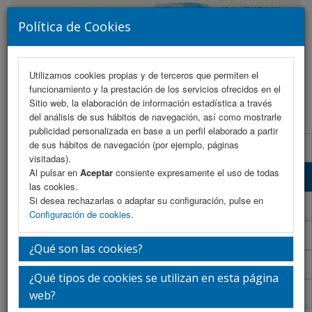
Política de Cookies
Utilizamos cookies propias y de terceros que permiten el
funcionamiento y la prestación de los servicios ofrecidos en el
MENU
Sitio web, la elaboración de información estadística a través
del análisis de sus hábitos de navegación, así como mostrarle
publicidad personalizada en base a un perfil elaborado a partir
de sus hábitos de navegación (por ejemplo, páginas
Formulario de contacto
visitadas).
Al pulsar en
Aceptar
consiente expresamente el uso de todas
Plano de exposición
las cookies.
Si desea rechazarlas o adaptar su configuración, pulse en
Dossier comercial
Configuración de cookies
.
Normativa de envío y montaje
¿Qué son las cookies?
Patrocinadores
¿Qué tipos de cookies se utilizan en esta página
FENIN
web?