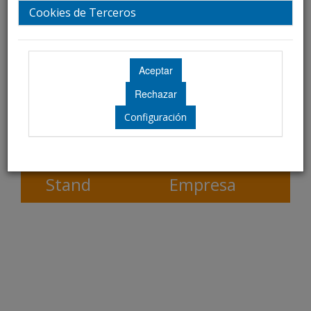
Plano de Exposición
Cookies de Terceros
Próximamente
Configuración
Stand
Empresa