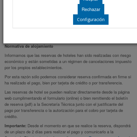
on line
19
Reserva online
Configuración
Información de reservas
Normativa de alojamiento
Informamos que las reservas de hoteles han sido realizadas con riesgo
económico y están sometidas a un régimen de cancelaciones impuesto
por los propios establecimientos.
Por esta razón sólo podemos considerar reserva confirmada en firme si
ha realizado el pago, bien por tarjeta de crédito o por transferencia.
Las reservas de hotel se pueden realizar directamente desde la página
web cumplimentando el formulario (online) o bien remitiendo el boletín
de reserva (pdf) a la Secretaría Técnica junto con el justificante del
pago por transferencia o la autorización para el cobro por tarjeta de
crédito.
Importante:
Desde el momento en que se realice la reserva, dispondrá
de un plazo de 2 días para realizar el pago y comunicarlo a la