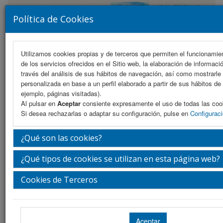
Política de Cookies
Utilizamos cookies propias y de terceros que permiten el funcionamien
de los servicios ofrecidos en el Sitio web, la elaboración de informaci
MENU
través del análisis de sus hábitos de navegación, así como mostrarle 
personalizada en base a un perfil elaborado a partir de sus hábitos de
ejemplo, páginas visitadas).
Al pulsar en
Aceptar
consiente expresamente el uso de todas las coo
Warning
: Undefined array key "subSeccion" in
Si desea rechazarlas o adaptar su configuración, pulse en
Configurac
/var/www/vhosts/congresosvmefr.com/httpdocs/subMenus/alojamient
on line
5
¿Qué son las cookies?
Información de reservas
¿Qué tipos de cookies se utilizan en esta página web?
Warning
: Undefined array key "subSeccion" in
Cookies de Terceros
/var/www/vhosts/congresosvmefr.com/httpdocs/subMenus/alojamient
on line
19
Warning
: Undefined array key "subSeccion" in
/var/www/vhosts/congresosvmefr.com/httpdocs/subMenus/alojamient